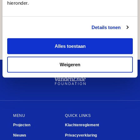
hieronder.
Delen
Details tonen
…
Alles toestaan
Breukel
Mooi
Plein
Badkuip
De Junior Company
Fien de la Mar
Weigeren
MENU
QUICK LINKS
Projecten
Klachtenreglement
Nieuws
Privacyverklaring