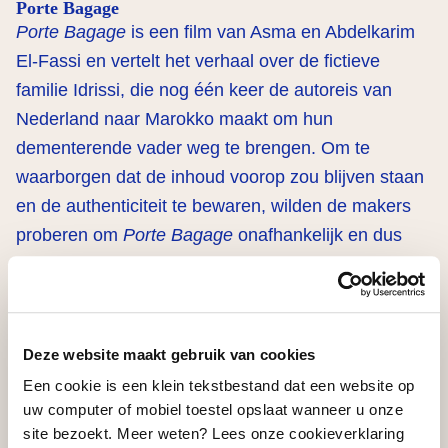
Porte Bagage
Porte Bagage
is een film van Asma en Abdelkarim
El-Fassi en vertelt het verhaal over de fictieve
familie Idrissi, die nog één keer de autoreis van
Nederland naar Marokko maakt om hun
dementerende vader weg te brengen. Om te
waarborgen dat de inhoud voorop zou blijven staan
en de authenticiteit te bewaren, wilden de makers
proberen om
Porte Bagage
onafhankelijk en dus
zonder invloed van grote filmproducenten te maken.
Dankzij commerciële samenwerkingen en het
vertrouwen van verschillende partijen is de
financiering voor de film rondgekomen.
Deze website maakt gebruik van cookies
Een cookie is een klein tekstbestand dat een website op
uw computer of mobiel toestel opslaat wanneer u onze
De VandenEnde Foundation droeg € 90.000,- bij ten
site bezoekt. Meer weten? Lees onze cookieverklaring
behoeve van het produceren van de speelfilm.