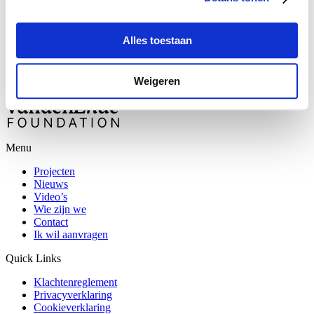
Theater
Alles toestaan
Fien de la Mar
What’s next?
Weigeren
Menu
Projecten
Nieuws
Video’s
Wie zijn we
Contact
Ik wil aanvragen
Quick Links
Klachtenreglement
Privacyverklaring
Cookieverklaring