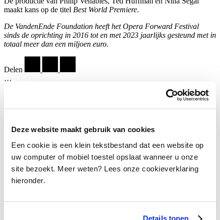
De productie van Philip Venables, Ted Huffman en Nina Segal
maakt kans op de titel
Best World Premiere
.
De VandenEnde Foundation heeft het Opera Forward Festival
sinds de oprichting in 2016 tot en met 2023 jaarlijks gesteund met in
totaal meer dan een miljoen euro.
Delen
…
Deze website maakt gebruik van cookies
Een cookie is een klein tekstbestand dat een website op
uw computer of mobiel toestel opslaat wanneer u onze
Scènebeeld We Are The Lucky Ones (Nationale Opera
2025, Opera Forward Festival). Foto: Koen Broos.
site bezoekt. Meer weten? Lees onze cookieverklaring
hieronder.
Mary Dresselhuys Prijs
Breukel
Mooi
Details tonen