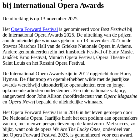
bij International Opera Awards
De uitreiking is op 13 november 2025.
Het
Opera Forward Festival
is genomineerd voor
Best Festival
bij
de International Opera Awards 2025. De uitreiking van de prijzen
aan de uiteindelijke winnaars gebeurt op 13 november 2025 in de
Stavros Niarchos Hall van de Griekse Nationale Opera in Athene.
Andere genomineerden zijn het Innsbruck Festival of Early Music,
Janáček Brno Festival, Munich Opera Festival, Opera Theatre of
Saint Louis en het Rossini Opera Festival.
De International Opera Awards zijn in 2012 opgericht door Harry
Hyman. De filantroop en operaliefhebber wilde met de jaarlijkse
awards wereldwijd uitzonderlijke operatalenten eren en jonge,
opkomende artiesten ondersteunen. Een internationale vakjury,
aangevoerd door John Allison (hoofdredacteur van
Opera Magazine
en
Opera News
) bepaald de uiteindelijke winnaars.
Het Opera Forward Festival is in 2016 in het leven geroepen door
De Nationale Opera. Jaarlijks biedt het een podium aan operamakers
van nu, met nieuwe perspectieven op de kunstvorm. Met succes, zo
blijkt, want ook de opera
We Are The Lucky Ones,
onderdeel van
het Opera Forward Festival 2025, is genomineerd voor een award.