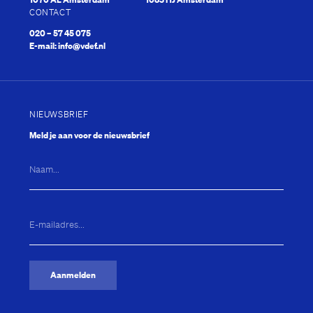
CONTACT
020 – 57 45 075
E-mail:
info@vdef.nl
NIEUWSBRIEF
Studiebeu
Meld je aan voor de nieuwsbrief
Naam...
E-
mailadres...
(Vereist)
Aanmelden