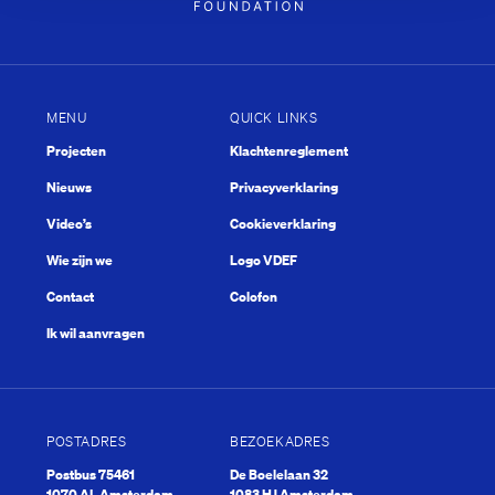
 Junior Company
MENU
QUICK LINKS
Projecten
Klachtenreglement
Nieuws
Privacyverklaring
Video’s
Cookieverklaring
Wie zijn we
Logo VDEF
Contact
Colofon
Ik wil aanvragen
kuip
What’s next?
POSTADRES
BEZOEKADRES
Postbus 75461
De Boelelaan 32
1070 AL Amsterdam
1083 HJ Amsterdam