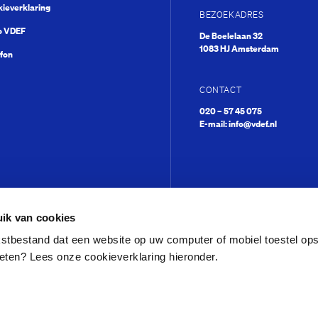
ieverklaring
BEZOEKADRES
o VDEF
De Boelelaan 32
1083 HJ Amsterdam
fon
CONTACT
020 – 57 45 075
E-mail:
info@vdef.nl
ik van cookies
ekstbestand dat een website op uw computer of mobiel toestel op
eten? Lees onze cookieverklaring hieronder.
Mary Dressel