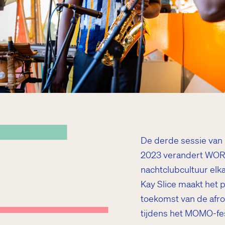
De derde sessie van
2023 verandert WORM
nachtclubcultuur elka
Kay Slice maakt het 
toekomst van de afrob
tijdens het MOMO-fes
p