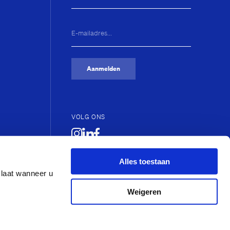
E-
mailadres...
(Vereist)
Aanmelden
VOLG ONS
Alles toestaan
slaat wanneer u
Weigeren
huys Prijs