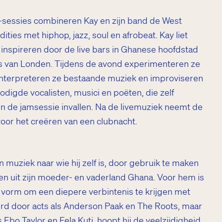
-sessies combineren Kay en zijn band de West
ities met hiphop, jazz, soul en afrobeat. Kay liet
 inspireren door de live bars in Ghanese hoofdstad
bs van Londen. Tijdens de avond experimenteren ze
interpreteren ze bestaande muziek en improviseren
digde vocalisten, musici en poëten, die zelf
n de jamsessie invallen. Na de livemuziek neemt de
oor het creëren van een clubnacht.
jn muziek naar wie hij zelf is, door gebruik te maken
en uit zijn moeder- en vaderland Ghana. Voor hem is
e vorm om een diepere verbintenis te krijgen met
eerd door acts als Anderson Paak en The Roots, maar
s Ebo Taylor en Fela Kuti, hoopt hij de veelzijdigheid