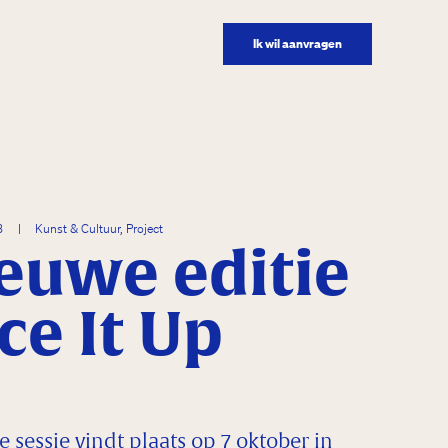
Ik wil aanvragen
23
|
Kunst & Cultuur, Project
euwe editie
ice It Up
 sessie vindt plaats op 7 oktober in