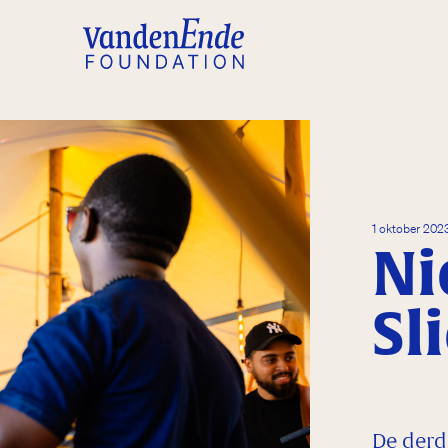
1 oktober 20
Ni
Sl
De derde