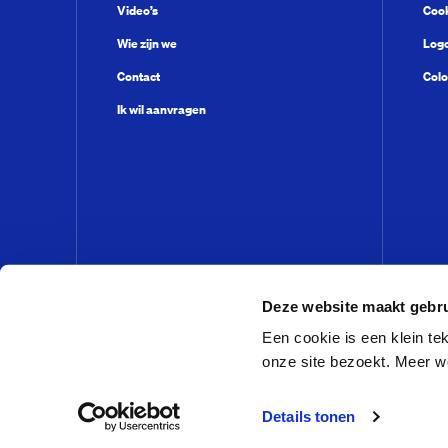
Video’s
Cook
Wie zijn we
Log
Contact
Colo
Ik wil aanvragen
Deze website maakt gebru
Een cookie is een klein t
onze site bezoekt. Meer w
© VandenEnde Foundation 2026
Details tonen