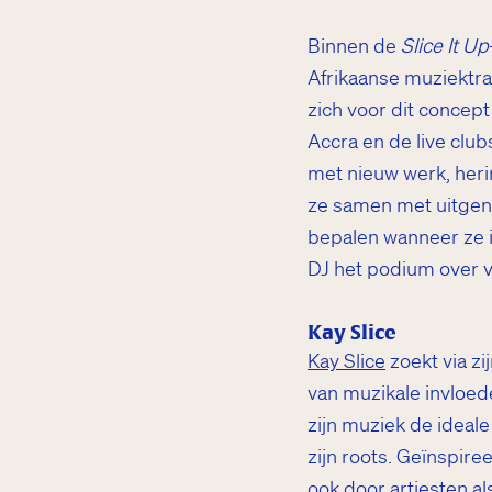
Binnen de
Slice It Up
Afrikaanse muziektrad
zich voor dit concept
Accra en de live clu
met nieuw werk, her
ze samen met uitgeno
bepalen wanneer ze i
DJ het podium over v
Kay Slice
Kay Slice
zoekt via zi
van muzikale invloed
zijn muziek de ideal
zijn roots. Geïnspir
ook door artiesten al