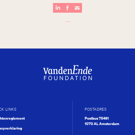
…
CK LINKS
POSTADRES
chtenreglement
Postbus 75461
1070 AL Amsterdam
acyverklaring