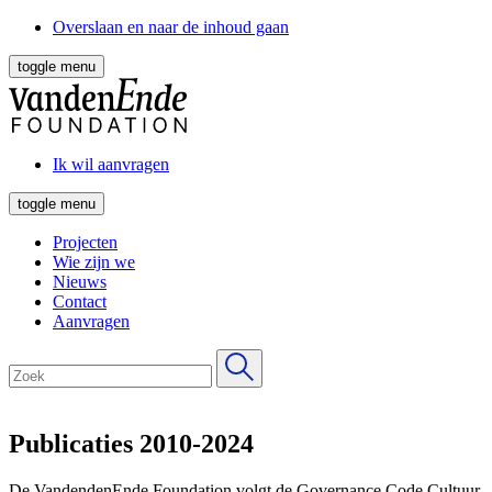
Overslaan en naar de inhoud gaan
toggle menu
Ik wil aanvragen
toggle menu
Projecten
Wie zijn we
Nieuws
Contact
Aanvragen
Publicaties 2010-2024
De VandendenEnde Foundation volgt de Governance Code Cultuur