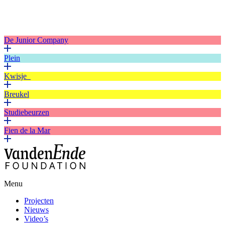
De Junior Company
Plein
Kwisje
Breukel
Studiebeurzen
Fien de la Mar
Menu
Projecten
Nieuws
Video’s