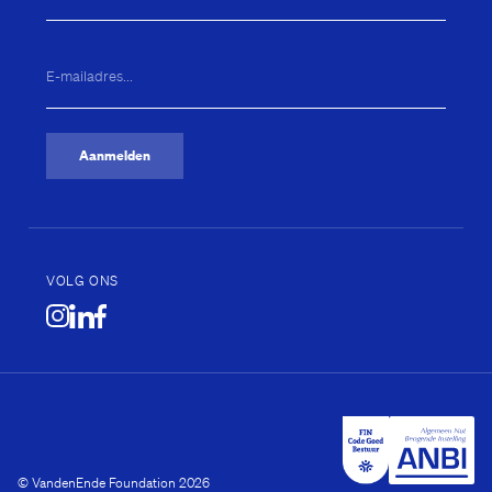
E-
mailadres...
(Vereist)
Aanmelden
VOLG ONS
Plein
© VandenEnde Foundation 2026