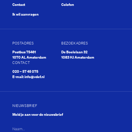
Contact
Colofon
Ik wil aanvragen
POSTADRES
BEZOEKADRES
Postbus 75461
De Boelelaan 32
1070 AL Amsterdam
1083 HJ Amsterdam
CONTACT
020 – 57 45 075
E-mail:
info@vdef.nl
NIEUWSBRIEF
Meld je aan voor de nieuwsbrief
Naam...