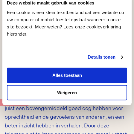
Door in het onderwijs meer ruimte in te bouwen
Deze website maakt gebruik van cookies
voor kunsteducatie trainen deze leerlingen hun
Een cookie is een klein tekstbestand dat een website op
motoriek en kijk- en luistervaardigheden, en wordt
uw computer of mobiel toestel opslaat wanneer u onze
site bezoekt. Meer weten? Lees onze cookieverklaring
hun nieuwsgierigheid, zelfsturing en creativiteit
hieronder.
geprikkeld; facetten die allemaal bijdragen aan het
creëren van hoop.
Details tonen
Bovendien is er in het kunstonderwijs meer ruimte
voor de ‘verborgen talenten’ die tijdens reguliere
Alles toestaan
lessen veelal verborgen blijven. Het onderzoek
toont bijvoorbeeld aan dat de leerlingen uit
Weigeren
gezinnen met een lage sociaaleconomische status
rzen
juist een bovengemiddeld goed oog hebben voor
oprechtheid en de gevoelens van anderen, en een
beter inzicht hebben in verhalen. Door deze