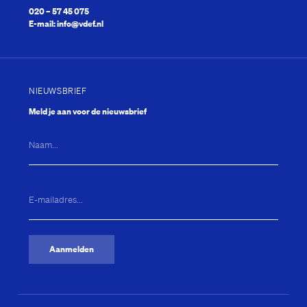
020 – 57 45 075
E-mail:
info@vdef.nl
Mary Dresselhuys Prijs
NIEUWSBRIEF
Meld je aan voor de nieuwsbrief
Naam...
E-
mailadres...
(Vereist)
Aanmelden