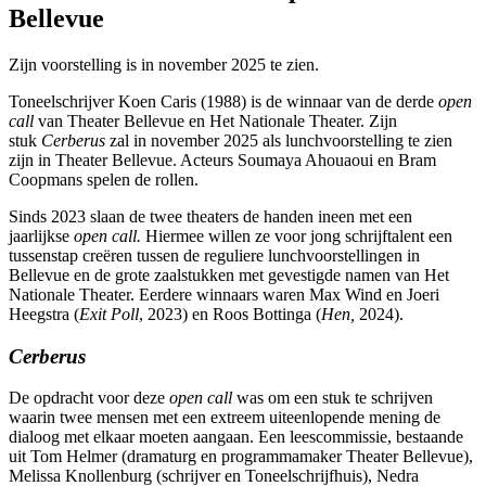
Bellevue
Zijn voorstelling is in november 2025 te zien.
Toneelschrijver Koen Caris (1988) is de winnaar van de derde
open
call
van Theater Bellevue en Het Nationale Theater. Zijn
stuk
Cerberus
zal in november 2025 als lunchvoorstelling te zien
zijn in Theater Bellevue. Acteurs Soumaya Ahouaoui en Bram
Coopmans spelen de rollen.
Sinds 2023 slaan de twee theaters de handen ineen met een
jaarlijkse
open call.
Hiermee willen ze voor jong schrijftalent een
tussenstap creëren tussen de reguliere lunchvoorstellingen in
Bellevue en de grote zaalstukken met gevestigde namen van Het
Nationale Theater. Eerdere winnaars waren Max Wind en Joeri
Heegstra (
Exit Poll
, 2023) en Roos Bottinga (
Hen,
2024).
Cerberus
De opdracht voor deze
open call
was om een stuk te schrijven
waarin twee mensen met een extreem uiteenlopende mening de
dialoog met elkaar moeten aangaan. Een leescommissie, bestaande
uit Tom Helmer (dramaturg en programmamaker Theater Bellevue),
Melissa Knollenburg (schrijver en Toneelschrijfhuis), Nedra