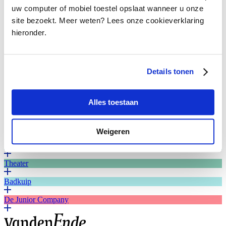
…
uw computer of mobiel toestel opslaat wanneer u onze
site bezoekt. Meer weten? Lees onze cookieverklaring
hieronder.
Details tonen
Koen Caris: Winnaar HNT Bellevue Open Call 2025.
Foto: Jelmer de Haas.
Alles toestaan
Plein
Studiebeurzen
Weigeren
Mooi
Theater
Badkuip
De Junior Company