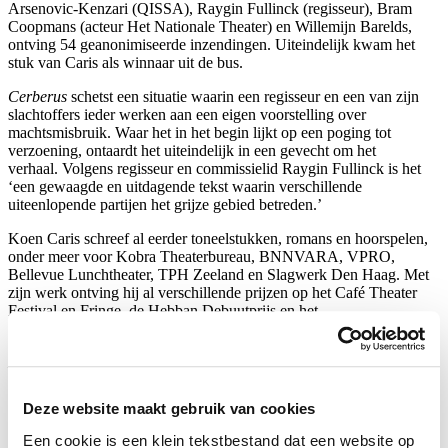
Arsenovic-Kenzari (QISSA), Raygin Fullinck (regisseur), Bram
Coopmans (acteur Het Nationale Theater) en Willemijn Barelds,
ontving 54 geanonimiseerde inzendingen. Uiteindelijk kwam het
stuk van Caris als winnaar uit de bus.
Cerberus
schetst een situatie waarin een regisseur en een van zijn
slachtoffers ieder werken aan een eigen voorstelling over
machtsmisbruik. Waar het in het begin lijkt op een poging tot
verzoening, ontaardt het uiteindelijk in een gevecht om het
verhaal. Volgens regisseur en commissielid Raygin Fullinck is het
‘een gewaagde en uitdagende tekst waarin verschillende
uiteenlopende partijen het grijze gebied betreden.’
Koen Caris schreef al eerder toneelstukken, romans en hoorspelen,
onder meer voor Kobra Theaterbureau, BNNVARA, VPRO,
Bellevue Lunchtheater, TPH Zeeland en Slagwerk Den Haag. Met
zijn werk ontving hij al verschillende prijzen op het Café Theater
Festival en Fringe, de Hebban Debuutprijs en het
TheaterTekstTalent-Stipendium.
De open calls van Theater Bellevue en Het Nationale Theater
worden ondersteund door de VandenEnde Foundation.
Deze website maakt gebruik van cookies
Delen
Een cookie is een klein tekstbestand dat een website op