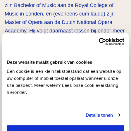
zijn Bachelor of Music aan de Royal College of
Music in Londen, en (eveneens cum laude) zijn
Master of Opera aan de Dutch National Opera
Academy. Hij volgt daarnaast lessen bij onder meer
Margreet Honig, Rosa Dominguez en Andrew
Watts. Momenteel treedt hij op in binnen- en
buitenland bij concerten en operagezelschappen.
Deze website maakt gebruik van cookies
Een cookie is een klein tekstbestand dat een website op
Gerben van der Werf ontving in 2020 en 2022
uw computer of mobiel toestel opslaat wanneer u onze
studiebeurzen van VDEF voor privélessen van
site bezoekt. Meer weten? Lees onze cookieverklaring
Margreet Honig en Rosa Dominguez.
hieronder.
Details tonen