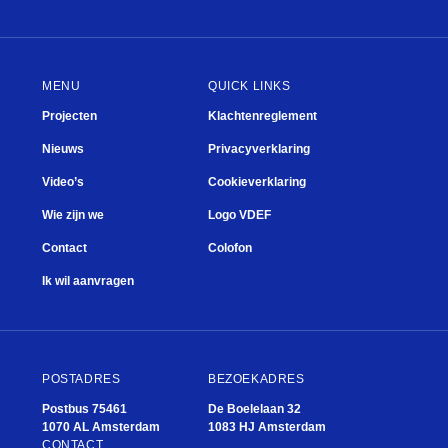
e Junior Company
MENU
QUICK LINKS
Bad
Projecten
Klachtenreglement
Nieuws
Privacyverklaring
Studiebeurzen
Video’s
Cookieverklaring
Wie zijn we
Logo VDEF
Contact
Colofon
Ik wil aanvragen
POSTADRES
BEZOEKADRES
Postbus 75461
De Boelelaan 32
1070 AL Amsterdam
1083 HJ Amsterdam
CONTACT