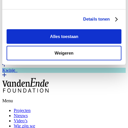
Kerst Muziekgala 2023 (Méér Muziek in de Klas).
Foto: Set Vexy.
Fien de la Mar
Details tonen
Theater
Alles toestaan
Studiebeurzen
Plein
Weigeren
What’s next?
Kwisje
Menu
Projecten
Nieuws
Video’s
Wie zijn we