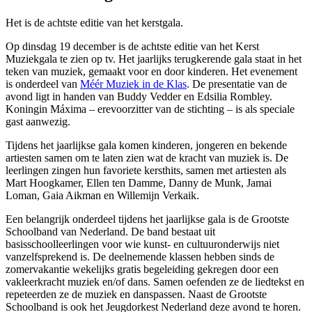
Het is de achtste editie van het kerstgala.
Op dinsdag 19 december is de achtste editie van het Kerst
Muziekgala te zien op tv. Het jaarlijks terugkerende gala staat in het
teken van muziek, gemaakt voor en door kinderen. Het evenement
is onderdeel van
Méér Muziek in de Klas
. De presentatie van de
avond ligt in handen van Buddy Vedder en Edsilia Rombley.
Koningin Máxima – erevoorzitter van de stichting – is als speciale
gast aanwezig.
Tijdens het jaarlijkse gala komen kinderen, jongeren en bekende
artiesten samen om te laten zien wat de kracht van muziek is. De
leerlingen zingen hun favoriete kersthits, samen met artiesten als
Mart Hoogkamer, Ellen ten Damme, Danny de Munk, Jamai
Loman, Gaia Aikman en Willemijn Verkaik.
Een belangrijk onderdeel tijdens het jaarlijkse gala is de Grootste
Schoolband van Nederland. De band bestaat uit
basisschoolleerlingen voor wie kunst- en cultuuronderwijs niet
vanzelfsprekend is. De deelnemende klassen hebben sinds de
zomervakantie wekelijks gratis begeleiding gekregen door een
vakleerkracht muziek en/of dans. Samen oefenden ze de liedtekst en
repeteerden ze de muziek en danspassen. Naast de Grootste
Schoolband is ook het Jeugdorkest Nederland deze avond te horen.