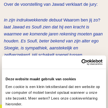
Over de voorstelling van Jawad verklaart de jury:
In zijn indrukwekkende debuut
Waarom ben jij zo?
laat Jawad es Soufi zien dat hij een
kracht is
waarmee we komende jaren rekening moeten gaan
houden. Es Soufi, beter bekend
van zijn alter ego
Sloegie, is sympathiek, aanstekelijk en
zelfverzekerd. Hij schakelt soepel
tussen
verschillende Hollandse en Marokkaanse typetjes
en accenten. Hij neemt herkenbare
stereotypen uit
verschillende culturen op de hak, maar doet daarbij
Deze website maakt gebruik van cookies
rzen
weinig concessies aan
een wit schouwburgpubliek.
Een cookie is een klein tekstbestand dat een website op
Dat maakt hem verfrissend. Hij heeft zijn eigen taal,
uw computer of mobiel toestel opslaat wanneer u onze
zijn eigen
referentiekader, en brengt daarmee ook
site bezoekt. Meer weten? Lees onze cookieverklaring
een nieuw (niet-wit) publiek de theaters in. Dat
hieronder.
selhuys Prijs