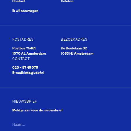
Contact
Colofon
Ik wil aanvragen
POSTADRES
BEZOEKADRES
Postbus 75461
De Boelelaan 32
1070 AL Amsterdam
1083 HJ Amsterdam
CONTACT
020 – 57 45 075
E-mail:
info@vdef.nl
NIEUWSBRIEF
Meld je aan voor de nieuwsbrief
Naam...