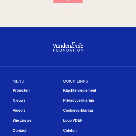
…
Breukel
Mooi
Plein
Kwisje
Fien de la Mar
What’s next?
MENU
QUICK LINKS
Projecten
Klachtenreglement
Nieuws
Privacyverklaring
Video’s
Cookieverklaring
Wie zijn we
Logo VDEF
Contact
Colofon