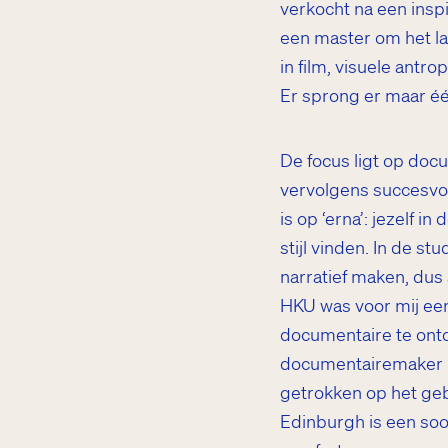
verkocht na een inspi
een master om het la
in film, visuele antro
Er sprong er maar één
De focus ligt op doc
vervolgens succesvol
is op ‘erna’: jezelf 
stijl vinden. In de s
narratief maken, dus 
HKU was voor mij ee
documentaire te ont
documentairemaker Ma
getrokken op het ge
Edinburgh is een soor