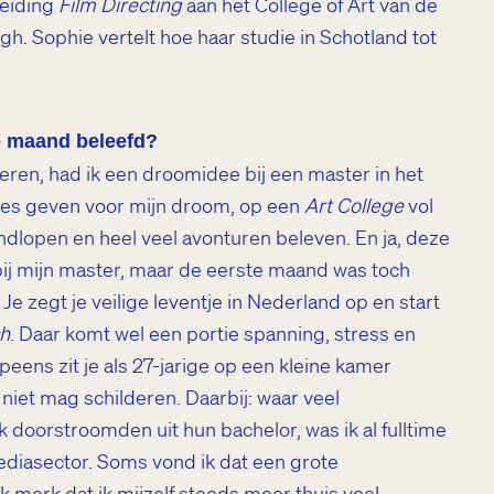
eiding
Film Directing
aan het College of Art van de
gh. Sophie vertelt hoe haar studie in Schotland tot
te maand beleefd?
eren, had ik een droomidee bij een master in het
lles geven voor mijn droom, op een
Art College
vol
dlopen en heel veel avonturen beleven. En ja, deze
ij mijn master, maar de eerste maand was toch
 Je zegt je veilige leventje in Nederland op en start
ch
. Daar komt wel een portie spanning, stress en
peens zit je als 27-jarige op een kleine kamer
niet mag schilderen. Daarbij: waar veel
 doorstroomden uit hun bachelor, was ik al fulltime
ediasector. Soms vond ik dat een grote
 merk dat ik mijzelf steeds meer thuis voel.