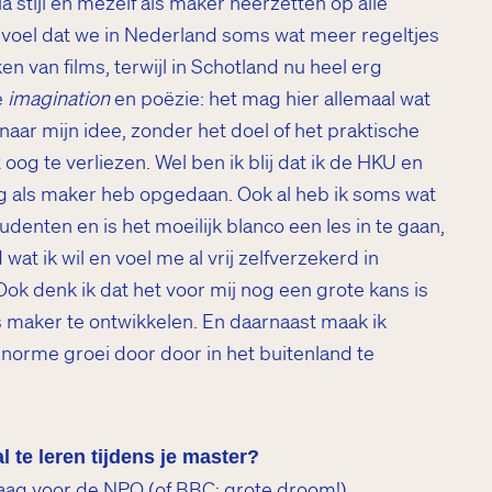
 stijl en mezelf als maker neerzetten op alle
gevoel dat we in Nederland soms wat meer regeltjes
 van films, terwijl in Schotland nu heel erg
e
imagination
en poëzie: het mag hier allemaal wat
r naar mijn idee, zonder het doel of het praktische
 oog te verliezen. Wel ben ik blij dat ik de HKU en
ng als maker heb opgedaan. Ook al heb ik soms wat
denten en is het moeilijk blanco een les in te gaan,
wat ik wil en voel me al vrij zelfverzekerd in
k denk ik dat het voor mij nog een grote kans is
s maker te ontwikkelen. En daarnaast maak ik
enorme groei door door in het buitenland te
l te leren tijdens je master?
graag voor de NPO (of BBC; grote droom!)