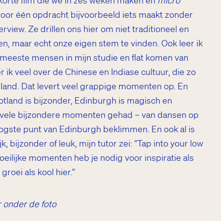
 korte film die we in zes weken maken en
micro
voor één opdracht bijvoorbeeld iets maakt zonder
rview. Ze drillen ons hier om niet traditioneel en
en, maar echt onze eigen stem te vinden. Ook leer ik
e meeste mensen in mijn studie en flat komen van
r ik veel over de Chinese en Indiase cultuur, die zo
land. Dat levert veel grappige momenten op. En
otland is bijzonder, Edinburgh is magisch en
l vele bijzondere momenten gehad – van dansen op
oogste punt van Edinburgh beklimmen. En ook al is
jk, bijzonder of leuk, mijn tutor zei: “Tap into your low
ilijke momenten heb je nodig voor inspiratie als
groei als kool hier.”
r onder de foto