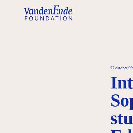
27 oktober 2
In
So
stu