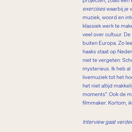
projecten, zoals een
exercises
waarbij je 
muziek, woord en inte
klassiek werk te mak
veel over cultuur. D
buiten Europa. Zo lee
haaks staat op Neder
niet te vergeten: Sch
mysterieus. Ik heb a
livemuziek tot het h
het niet altijd makkeli
moments”. Ook de moe
filmmaker. Kortom, ik 
Interview gaat verde