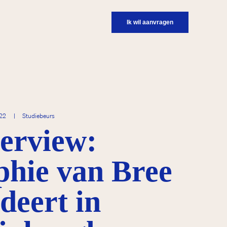
Ik wil aanvragen
022
|
Studiebeurs
terview:
phie van Bree
deert in