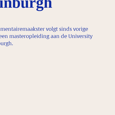
inburgh
mentairemaakster volgt sinds vorige
en masteropleiding aan de University
burgh.