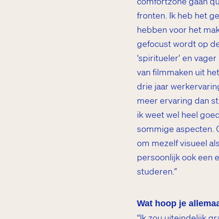
comfortzone gaan qua
fronten. Ik heb het 
hebben voor het maken
gefocust wordt op d
‘spiritueler’ en vage
van filmmaken uit het
drie jaar werkervari
meer ervaring dan stu
ik weet wel heel goed 
sommige aspecten. Oo
om mezelf visueel al
persoonlijk ook een 
studeren.”
Wat hoop je allemaa
“Ik zou uiteindelijk 