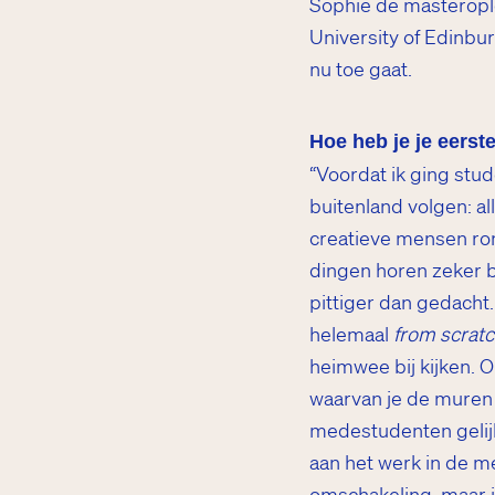
Sophie de masteropl
University of Edinbur
nu toe gaat.
Hoe heb je je eers
“Voordat ik ging stud
buitenland volgen: a
creatieve mensen ron
dingen horen zeker b
pittiger dan gedacht.
helemaal
from scrat
heimwee bij kijken. O
waarvan je de muren 
medestudenten gelijk
aan het werk in de m
omschakeling, maar ik