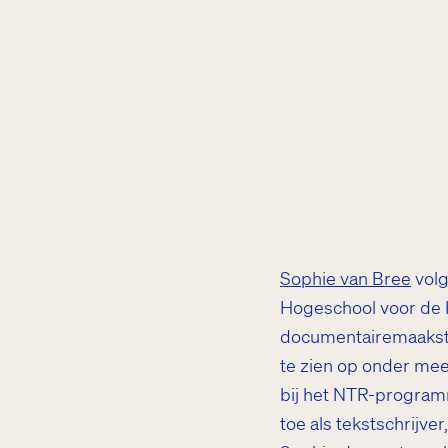
Sophie van Bree
volg
Hogeschool voor de K
documentairemaakste
te zien op onder meer
bij het NTR-progra
toe als tekstschrijve