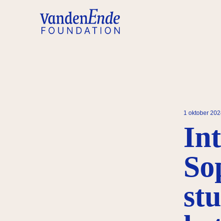
1 oktober 20
In
So
st