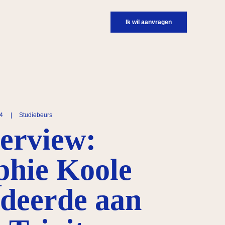
Ik wil aanvragen
24
|
Studiebeurs
terview:
phie Koole
udeerde aan