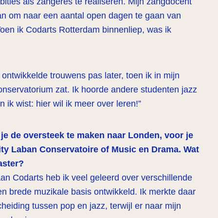
ties als zangeres te realiseren. Mijn zangdocent
an om naar een aantal open dagen te gaan van
oen ik Codarts Rotterdam binnenliep, was ik
z ontwikkelde trouwens pas later, toen ik in mijn
conservatorium zat. Ik hoorde andere studenten jazz
ik wist: hier wil ik meer over leren!”
je de oversteek te maken naar Londen, voor je
nity Laban Conservatoire of Music en Drama. Wat
master?
aan Codarts heb ik veel geleerd over verschillende
n brede muzikale basis ontwikkeld. Ik merkte daar
heiding tussen pop en jazz, terwijl er naar mijn