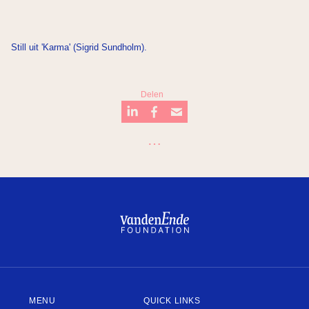
Still uit 'Karma' (Sigrid Sundholm).
Delen
…
Badkuip
What’s next?
De Junior Company
Kwisje
Theater
Mary Dresselhuys Prijs
MENU
QUICK LINKS