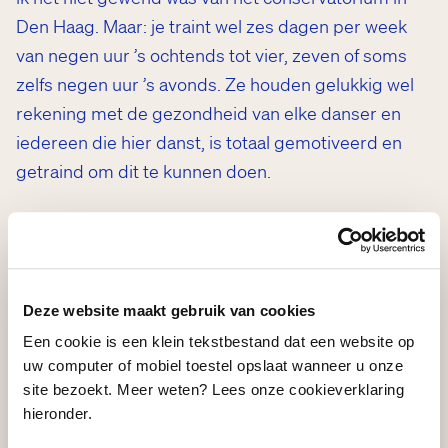
Den Haag. Maar: je traint wel zes dagen per week
van negen uur ’s ochtends tot vier, zeven of soms
zelfs negen uur ’s avonds. Ze houden gelukkig wel
rekening met de gezondheid van elke danser en
iedereen die hier danst, is totaal gemotiveerd en
getraind om dit te kunnen doen.
Qua inhoud gaat het programma veel over het leren
werken als danser en wat jou in een gezelschap het
meest effectief, professioneel en productief kan
Deze website maakt gebruik van cookies
laten werken. Er wordt naast het dansen dus ook
Een cookie is een klein tekstbestand dat een website op
veel gepraat over de theorie en filosofie van dans en
uw computer of mobiel toestel opslaat wanneer u onze
dat is iets heel waardevols om te leren. Het is iets
site bezoekt. Meer weten? Lees onze cookieverklaring
dat ik voor de rest van mijn leven bij me zal dragen.
hieronder.
Deze opleiding heeft me daarin blij verrast.”