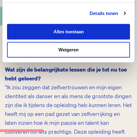
r
Details tonen
De tekst gaat verder onder de afbeeldingen.
Alles toestaan
Weigeren
Wat zijn de belangrijkste lessen die je tot nu toe
hebt geleerd?
“Ik zou zeggen dat zelfvertrouwen en mijn eigen
identiteit als danser en als mens de grootste dingen
zijn die ik tijdens de opleiding heb kunnen leren. Het
heeft mij op een pad gezet van zelfverrijking en
laten inzien hoe ik mijn passie en talent kan
cultiveren tot iets prachtigs. Deze opleiding heeft
resselhuys Prijs