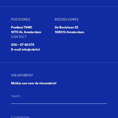
POSTADRES
BEZOEKADRES
Postbus 75461
De Boelelaan 32
1070 AL Amsterdam
1083 HJ Amsterdam
CONTACT
020 – 57 45 075
E-mail:
info@vdef.nl
NIEUWSBRIEF
Meld je aan voor de nieuwsbrief
Naam...
E-