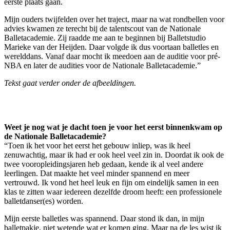
eerste plaats gaan.
Mijn ouders twijfelden over het traject, maar na wat rondbellen voor
advies kwamen ze terecht bij de talentscout van de Nationale
Balletacademie. Zij raadde me aan te beginnen bij Balletstudio
Marieke van der Heijden. Daar volgde ik dus voortaan balletles en
werelddans. Vanaf daar mocht ik meedoen aan de auditie voor pré-
NBA en later de audities voor de Nationale Balletacademie.”
Tekst gaat verder onder de afbeeldingen.
Weet je nog wat je dacht toen je voor het eerst binnenkwam op
de Nationale Balletacademie?
“Toen ik het voor het eerst het gebouw inliep, was ik heel
zenuwachtig, maar ik had er ook heel veel zin in. Doordat ik ook de
twee vooropleidingsjaren heb gedaan, kende ik al veel andere
leerlingen. Dat maakte het veel minder spannend en meer
vertrouwd. Ik vond het heel leuk en fijn om eindelijk samen in een
klas te zitten waar iedereen dezelfde droom heeft: een professionele
balletdanser(es) worden.
Mijn eerste balletles was spannend. Daar stond ik dan, in mijn
balletpakje, niet wetende wat er komen ging. Maar na de les wist ik