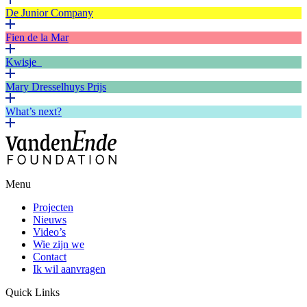
De Junior Company
Fien de la Mar
Kwisje
Mary Dresselhuys Prijs
What’s next?
Menu
Projecten
Nieuws
Video’s
Wie zijn we
Contact
Ik wil aanvragen
Quick Links