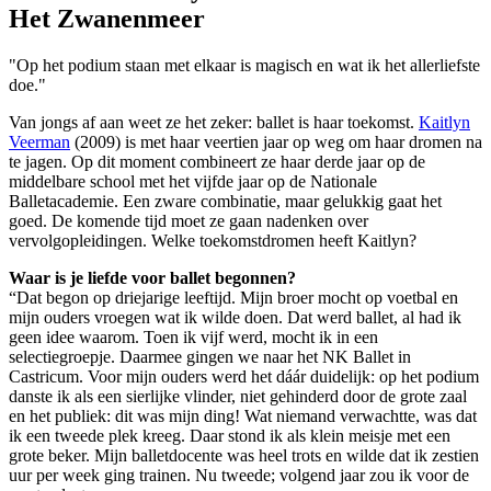
Het Zwanenmeer
"Op het podium staan met elkaar is magisch en wat ik het allerliefste
doe."
Van jongs af aan weet ze het zeker: ballet is haar toekomst.
Kaitlyn
Veerman
(2009) is met haar veertien jaar op weg om haar dromen na
te jagen. Op dit moment combineert ze haar derde jaar op de
middelbare school met het vijfde jaar op de Nationale
Balletacademie. Een zware combinatie, maar gelukkig gaat het
goed. De komende tijd moet ze gaan nadenken over
vervolgopleidingen. Welke toekomstdromen heeft Kaitlyn?
Waar is je liefde voor ballet begonnen?
“Dat begon op driejarige leeftijd. Mijn broer mocht op voetbal en
mijn ouders vroegen wat ik wilde doen. Dat werd ballet, al had ik
geen idee waarom. Toen ik vijf werd, mocht ik in een
selectiegroepje. Daarmee gingen we naar het NK Ballet in
Castricum. Voor mijn ouders werd het dáár duidelijk: op het podium
danste ik als een sierlijke vlinder, niet gehinderd door de grote zaal
en het publiek: dit was mijn ding! Wat niemand verwachtte, was dat
ik een tweede plek kreeg. Daar stond ik als klein meisje met een
grote beker. Mijn balletdocente was heel trots en wilde dat ik zestien
uur per week ging trainen. Nu tweede; volgend jaar zou ik voor de