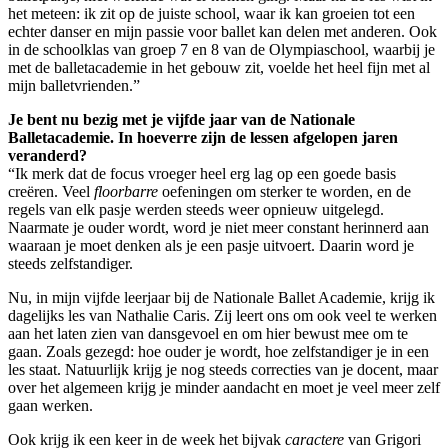
het meteen: ik zit op de juiste school, waar ik kan groeien tot een
echter danser en mijn passie voor ballet kan delen met anderen. Ook
in de schoolklas van groep 7 en 8 van de Olympiaschool, waarbij je
met de balletacademie in het gebouw zit, voelde het heel fijn met al
mijn balletvrienden.”
Je bent nu bezig met je vijfde jaar van de Nationale
Balletacademie. In hoeverre zijn de lessen afgelopen jaren
veranderd?
“Ik merk dat de focus vroeger heel erg lag op een goede basis
creëren. Veel
floorbarre
oefeningen om sterker te worden, en de
regels van elk pasje werden steeds weer opnieuw uitgelegd.
Naarmate je ouder wordt, word je niet meer constant herinnerd aan
waaraan je moet denken als je een pasje uitvoert. Daarin word je
steeds zelfstandiger.
Nu, in mijn vijfde leerjaar bij de Nationale Ballet Academie, krijg ik
dagelijks les van Nathalie Caris. Zij leert ons om ook veel te werken
aan het laten zien van dansgevoel en om hier bewust mee om te
gaan. Zoals gezegd: hoe ouder je wordt, hoe zelfstandiger je in een
les staat. Natuurlijk krijg je nog steeds correcties van je docent, maar
over het algemeen krijg je minder aandacht en moet je veel meer zelf
gaan werken.
Ook krijg ik een keer in de week het bijvak
caractere
van Grigori