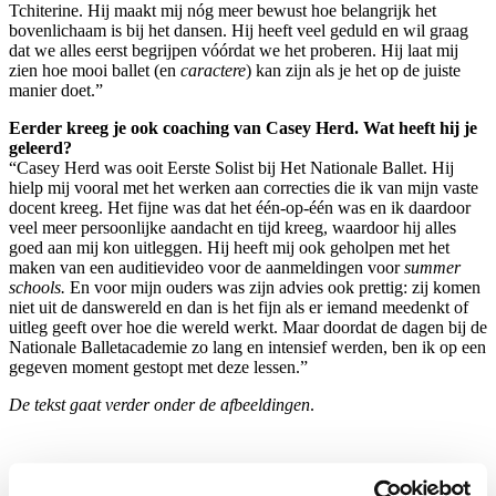
Tchiterine. Hij maakt mij nóg meer bewust hoe belangrijk het
bovenlichaam is bij het dansen. Hij heeft veel geduld en wil graag
dat we alles eerst begrijpen vóórdat we het proberen. Hij laat mij
zien hoe mooi ballet (en
caractere
) kan zijn als je het op de juiste
manier doet.”
Eerder kreeg je ook coaching van Casey Herd. Wat heeft hij je
geleerd?
“Casey Herd was ooit Eerste Solist bij Het Nationale Ballet. Hij
hielp mij vooral met het werken aan correcties die ik van mijn vaste
docent kreeg. Het fijne was dat het één-op-één was en ik daardoor
veel meer persoonlijke aandacht en tijd kreeg, waardoor hij alles
goed aan mij kon uitleggen. Hij heeft mij ook geholpen met het
maken van een auditievideo voor de aanmeldingen voor
summer
schools.
En voor mijn ouders was zijn advies ook prettig: zij komen
niet uit de danswereld en dan is het fijn als er iemand meedenkt of
uitleg geeft over hoe die wereld werkt. Maar doordat de dagen bij de
Nationale Balletacademie zo lang en intensief werden, ben ik op een
gegeven moment gestopt met deze lessen.”
De tekst gaat verder onder de afbeeldingen
.