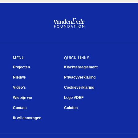
De Junior Company
Kwisje
Breukel
Plein
Fien de la Mar
Theater
MENU
QUICK LINKS
Projecten
Klachtenreglement
Nieuws
Privacyverklaring
Video’s
Cookieverklaring
Wie zijn we
Logo VDEF
Contact
Colofon
Ik wil aanvragen