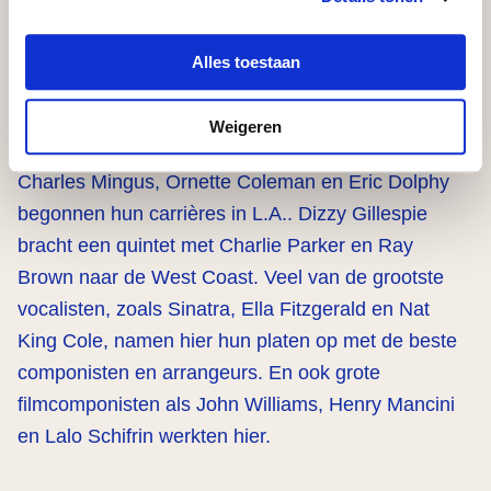
Holman, Sue Raney, Chuck Berghofer, Joe
LaBarbera, Wayne Bergeron en vele anderen.
Alles toestaan
L.A. heeft een heel rijke geschiedenis waar lang niet
Weigeren
iedereen bekend mee is. Jazzlegendes zoals
Charles Mingus, Ornette Coleman en Eric Dolphy
begonnen hun carrières in L.A.. Dizzy Gillespie
bracht een quintet met Charlie Parker en Ray
Brown naar de West Coast. Veel van de grootste
vocalisten, zoals Sinatra, Ella Fitzgerald en Nat
King Cole, namen hier hun platen op met de beste
componisten en arrangeurs. En ook grote
filmcomponisten als John Williams, Henry Mancini
en Lalo Schifrin werkten hier.