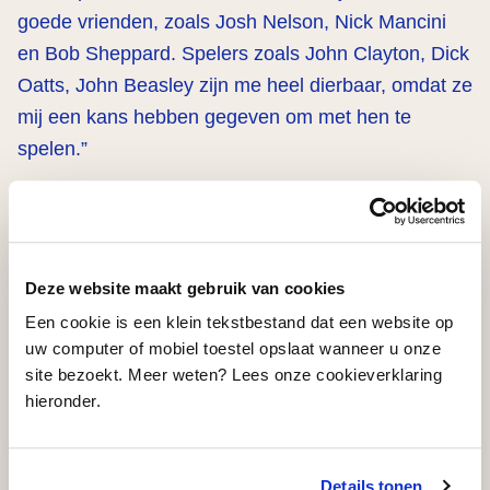
goede vrienden, zoals Josh Nelson, Nick Mancini
en Bob Sheppard. Spelers zoals John Clayton, Dick
Oatts, John Beasley zijn me heel dierbaar, omdat ze
mij een kans hebben gegeven om met hen te
spelen.”
We zijn ondertussen een aantal jaar verder.
Waar ben je vandaag de dag zoal mee bezig?
“Tijdens de pandemie lag alles stil, dus ik startte
Deze website maakt gebruik van cookies
een interviewserie met mijn goede vriend en pianist
Een cookie is een klein tekstbestand dat een website op
Josh Nelson. We noemen het de
West Coast Jazz
uw computer of mobiel toestel opslaat wanneer u onze
site bezoekt. Meer weten? Lees onze cookieverklaring
Hour
. Het begon als een informele luistersessie op
hieronder.
Facebook, maar we begonnen daarna al vrij snel
legendarische muzikanten te interviewen over hun
muziek, zoals Anthony Wilson, Terry Gibbs, Bill
Details tonen