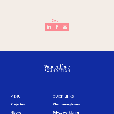
Delen
…
Badkuip
De Junior Company
Studiebeurzen
Plein
What’s next?
Mooi
MENU
QUICK LINKS
Projecten
Klachtenreglement
Nieuws
Privacyverklaring