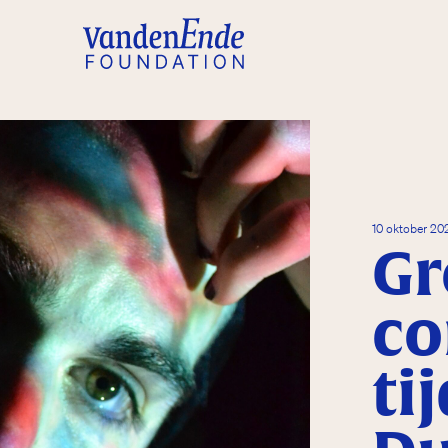
10 oktober 2
Gr
co
ti