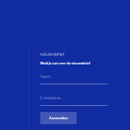
NIEUWSBRIEF
Meld je aan voor de nieuwsbrief
Naam...
E-
mailadres...
(Vereist)
Aanmelden