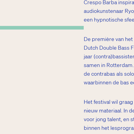
Crespo Barba inspirat
audiokunstenaar Ryo
een hypnotische sfee
eukel
De première van het s
Dutch Double Bass Fes
jaar (contra)bassiste
samen in Rotterdam. T
de contrabas als so
waarbinnen de bas ee
Het festival wil graa
nieuw materiaal. In 
voor jong talent, en
binnen het lesprogr