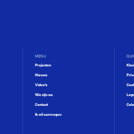
MENU
QUI
Projecten
Kla
Nieuws
Priv
Video’s
Cook
Wie zijn we
Log
Contact
Colo
Ik wil aanvragen