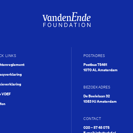
CK LINKS
POSTADRES
chtenreglement
Postbus 75461
1070 AL Amsterdam
acyverklaring
ieverklaring
BEZOEKADRES
o VDEF
De Boelelaan 32
1083 HJ Amsterdam
fon
CONTACT
020 – 57 45 075
E-mail:
info@vdef.nl