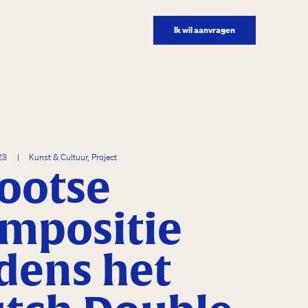
Ik wil aanvragen
023
|
Kunst & Cultuur, Project
ootse
mpositie
jdens het