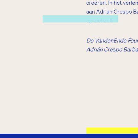
creëren. In het verle
aan Adrián Crespo B
Kwisje
op zichzelf.
De VandenEnde Foun
Adrián Crespo Barba 
De Junior C