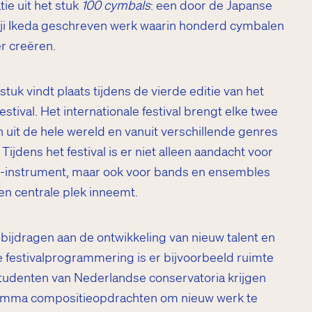
ie uit het stuk
100 cymbals
: een door de Japanse
ji Ikeda geschreven werk waarin honderd cymbalen
r creëren.
tuk vindt plaats tijdens de vierde editie van het
tival. Het internationale festival brengt elke twee
n uit de hele wereld en vanuit verschillende genres
ijdens het festival is er niet alleen aandacht voor
lo-instrument, maar ook voor bands en ensembles
n centrale plek inneemt.
g bijdragen aan de ontwikkeling van nieuw talent en
de festivalprogrammering is er bijvoorbeeld ruimte
 studenten van Nederlandse conservatoria krijgen
amma compositieopdrachten om nieuw werk te