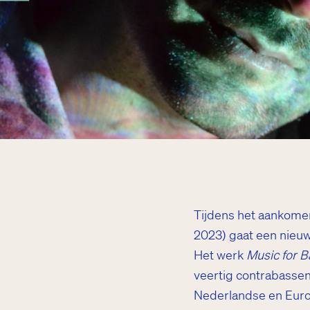
Tijdens het aankom
2023) gaat een nieu
Het werk
Music for 
veertig contrabasse
Nederlandse en Europ