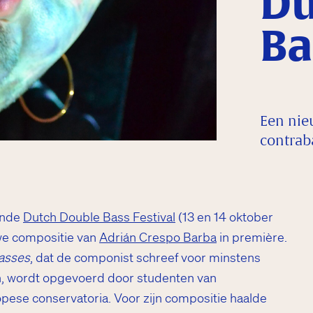
Du
Ba
Een nie
contrab
ende
Dutch Double Bass Festival
(13 en 14 oktober
we compositie van
Adrián Crespo Barba
in première.
Basses
, dat de componist schreef voor minstens
n, wordt opgevoerd door studenten van
ese conservatoria. Voor zijn compositie haalde