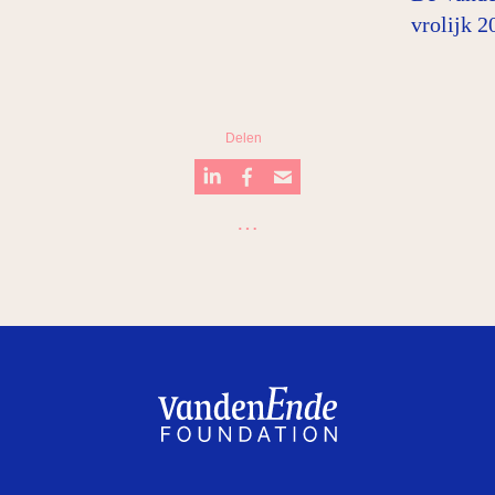
vrolijk 2
Delen
…