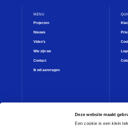
MENU
QUI
Projecten
Kla
Nieuws
Priv
Video’s
Cook
Wie zijn we
Log
Contact
Col
Ik wil aanvragen
Deze website maakt gebru
Een cookie is een klein t