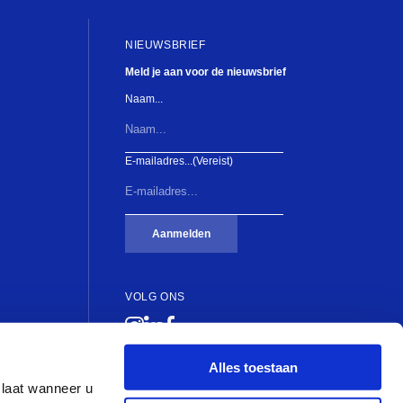
NIEUWSBRIEF
Fien de la Ma
Meld je aan voor de nieuwsbrief
Naam...
E-mailadres...
(Vereist)
Aanmelden
VOLG ONS
Alles toestaan
slaat wanneer u