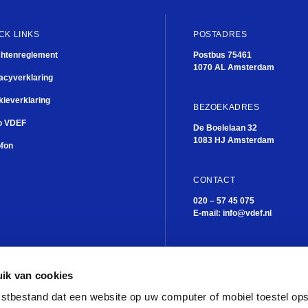
CK LINKS
POSTADRES
chtenreglement
Postbus 75461
1070 AL Amsterdam
acyverklaring
ieverklaring
BEZOEKADRES
o VDEF
De Boelelaan 32
1083 HJ Amsterdam
ofon
CONTACT
020 – 57 45 075
E-mail:
info@vdef.nl
ik van cookies
Theater
ekstbestand dat een website op uw computer of mobiel toestel op