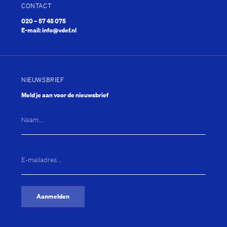
CONTACT
020 – 57 45 075
Fien de la 
E-mail:
info@vdef.nl
NIEUWSBRIEF
Meld je aan voor de nieuwsbrief
Naam...
Mooi
E-
mailadres...
(Vereist)
Aanmelden