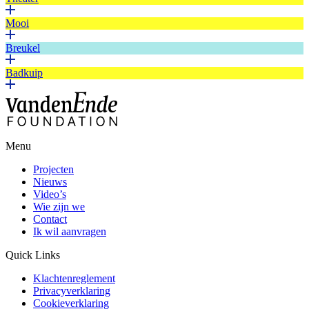
Mooi
Breukel
Badkuip
Menu
Projecten
Nieuws
Video’s
Wie zijn we
Contact
Ik wil aanvragen
Quick Links
Klachtenreglement
Privacyverklaring
Cookieverklaring