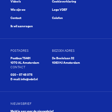
uip
Video’s
Cookieverklaring
Wie zijn we
Logo VDEF
Contact
Colofon
Ik wil aanvragen
POSTADRES
BEZOEKADRES
Postbus 75461
De Boelelaan 32
1070 AL Amsterdam
1083 HJ Amsterdam
CONTACT
020 – 57 45 075
E-mail:
info@vdef.nl
NIEUWSBRIEF
Meld je aan voor de nieuwsbrief