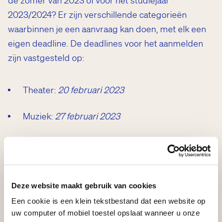
2023/2024? Er zijn verschillende categorieën
waarbinnen je een aanvraag kan doen, met elk een
eigen deadline. De deadlines voor het aanmelden
zijn vastgesteld op:
Theater:
20 februari 2023
Muziek:
27 februari 2023
Film & tv:
6 maart 2023
Dans:
13 maart 2023
Deze website maakt gebruik van cookies
Bekijk de
pagina over de beursaanvragen
voor
Een cookie is een klein tekstbestand dat een website op
uw computer of mobiel toestel opslaat wanneer u onze
meer informatie.