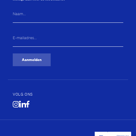
Naam...
E-
mailadres...
(Vereist)
Aanmelden
VOLG ONS