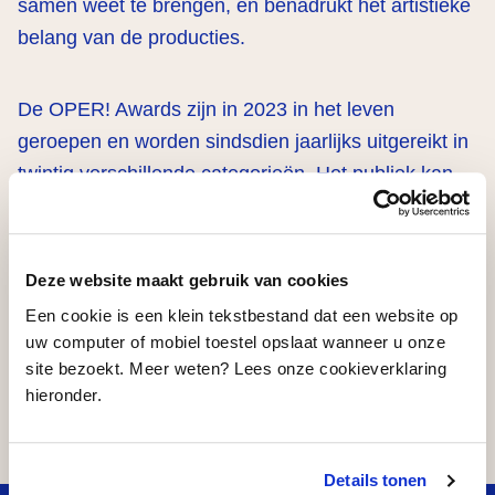
samen weet te brengen, en benadrukt het artistieke
belang van de producties.
De OPER! Awards zijn in 2023 in het leven
geroepen en worden sindsdien jaarlijks uitgereikt in
twintig verschillende categorieën. Het publiek kan
zelf genomineerden voordragen via een online
formulier, waarna een professionele jury de
uiteindelijke shortlists en de winnaars bepaalt.
Deze website maakt gebruik van cookies
Een cookie is een klein tekstbestand dat een website op
uw computer of mobiel toestel opslaat wanneer u onze
Delen
site bezoekt. Meer weten? Lees onze cookieverklaring
hieronder.
…
Details tonen