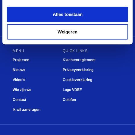
Fien de la Mar
Mooi
Studiebeurzen
Mary Dresselhuys Prijs
What’s next?
Plein
Alles toestaan
Weigeren
MENU
QUICK LINKS
Projecten
Klachtenreglement
Nieuws
Privacyverklaring
Video’s
Cookieverklaring
Wie zijn we
Logo VDEF
Contact
Colofon
Ik wil aanvragen