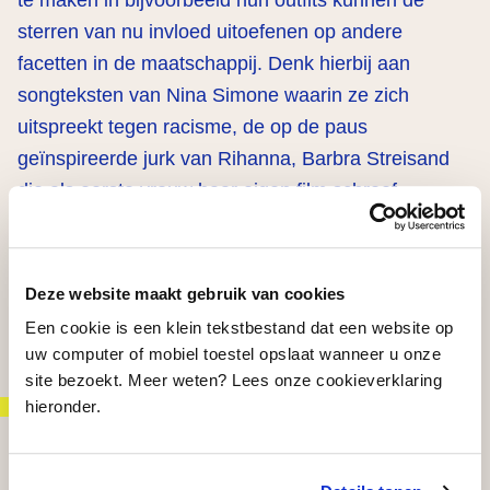
te maken in bijvoorbeeld hun outfits kunnen de
sterren van nu invloed uitoefenen op andere
facetten in de maatschappij. Denk hierbij aan
songteksten van Nina Simone waarin ze zich
uitspreekt tegen racisme, de op de paus
geïnspireerde jurk van Rihanna, Barbra Streisand
die als eerste vrouw haar eigen film schreef,
produceerde, regisseerde en vertolkte, en Billie
Eilish die een hele nieuwe en rauwe stijl
introduceert. Outfits van Elton John, Lil Nas X en
Deze website maakt gebruik van cookies
Prince tonen het vervagen van de gevestigde
Een cookie is een klein tekstbestand dat een website op
genderpatronen.
uw computer of mobiel toestel opslaat wanneer u onze
site bezoekt. Meer weten? Lees onze cookieverklaring
hieronder.
next?
De tentoonstelling ‘DIVA’ wordt mede mogelijk
gemaakt door het Blockbusterfonds: een
samenwerkingsverband tussen de VandenEnde