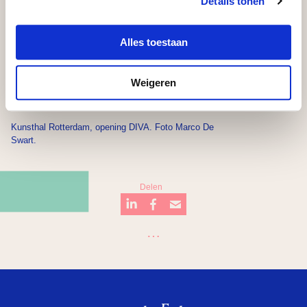
Details tonen
Foundation, het
VSBfonds
, het
Cultuurfonds
en
de
Vriendenloterij
.
Alles toestaan
Weigeren
Kunsthal Rotterdam, opening DIVA. Foto Marco De
Swart.
Delen
…