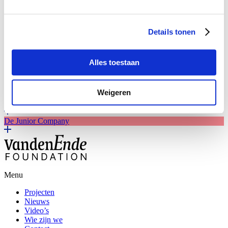
Badkuip
Details tonen
Breukel
Alles toestaan
Fien de la Mar
Mary Dresselhuys Prijs
Weigeren
Theater
De Junior Company
Menu
Projecten
Nieuws
Video’s
Wie zijn we