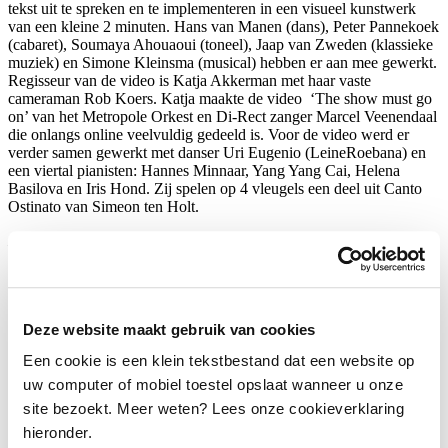
tekst uit te spreken en te implementeren in een visueel kunstwerk
van een kleine 2 minuten. Hans van Manen (dans), Peter Pannekoek
(cabaret), Soumaya Ahouaoui (toneel), Jaap van Zweden (klassieke
muziek) en Simone Kleinsma (musical) hebben er aan mee gewerkt.
Regisseur van de video is Katja Akkerman met haar vaste
cameraman Rob Koers. Katja maakte de video ‘The show must go
on’ van het Metropole Orkest en Di-Rect zanger Marcel Veenendaal
die onlangs online veelvuldig gedeeld is. Voor de video werd er
verder samen gewerkt met danser Uri Eugenio (LeineRoebana) en
een viertal pianisten: Hannes Minnaar, Yang Yang Cai, Helena
Basilova en Iris Hond. Zij spelen op 4 vleugels een deel uit Canto
Ostinato van Simeon ten Holt.
De VandenEnde Foundation heeft € 50.000 gedoneerd aan de
campagne.
Delen
…
Deze website maakt gebruik van cookies
Een cookie is een klein tekstbestand dat een website op
uw computer of mobiel toestel opslaat wanneer u onze
site bezoekt. Meer weten? Lees onze cookieverklaring
hieronder.