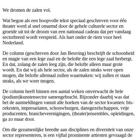
We dromen de zalen vol.
Wat begon als een hoopvolle tekst speciaal geschreven voor één
theater werd al snel omarmd door de gehele culturele sector en
groeide uit tot de droom van een nationaal cadeau dat per vandaag
sectorbreed wordt verspreid. Als hart onder de riem voor heel
Nederland.
De column (geschreven door Jan Beuving) beschrijft de schoonheid
en magie van een lege zaal en de belofte die een lege zaal herbergt.
En dat, zolang de zalen leeg zijn, die belofte alleen maar grote
wordt. En dat wij als hele sector, als de zalen straks weer open
mogen, die belofte allemaal zullen waarmaken: wij zullen er staan
straks, als we weer mogen.
De column heeft binnen een aantal weken onverwacht de hele
(podium)kunstensector samengebracht. Bijzonder daarbij was dat
het de aanmeldingen vanuit alle hoeken van de sector kwamen: bis-
orkesten, impresariaten, schouwburgen, dansgezelschappen, vrije
producenten, brancheverenigingen, (theater)ensembles, opleidingen,
ga zo maar door.
Om die gezamenlijke breedte aan disciplines en diversiteit van onze
sector representeren, is een vijftal prominente artiesten gevraagd de