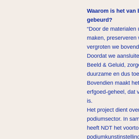
Waarom is het van b
gebeurd?
“Door de materialen u
maken, preserveren 
vergroten we bovend
Doordat we aansluiten
Beeld & Geluid, zorg
duurzame en dus toe
Bovendien maakt het 
erfgoed-geheel, dat 
is.
Het project dient ove
podiumsector. In s
heeft NDT het voor
podiumkunstinstelli