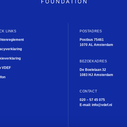
What’s next?
CK LINKS
POSTADRES
chtenreglement
Postbus 75461
1070 AL Amsterdam
acyverklaring
ieverklaring
BEZOEKADRES
o VDEF
De Boelelaan 32
1083 HJ Amsterdam
ofon
CONTACT
020 – 57 45 075
E-mail:
info@vdef.nl