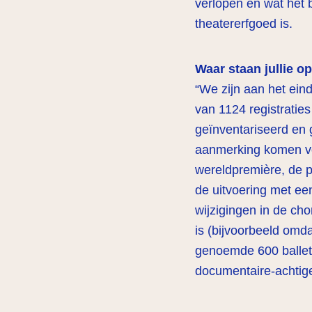
verlopen en wat het 
theatererfgoed is.
Waar staan jullie o
“We zijn aan het ein
van 1124 registratie
geïnventariseerd en 
aanmerking komen vo
wereldpremière, de 
de uitvoering met een
wijzigingen in de ch
is (bijvoorbeeld omd
genoemde 600 ballett
documentaire-achtig