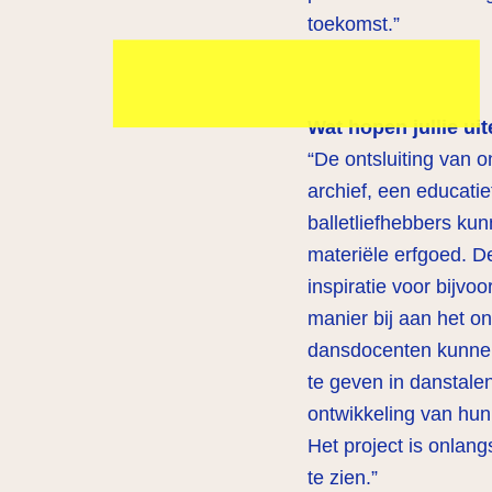
toekomst.”
Mary Dresselhuys Prijs
Wat hopen jullie uit
“De ontsluiting van o
archief, een educatie
balletliefhebbers ku
materiële erfgoed. De
inspiratie voor bijv
manier bij aan het o
dansdocenten kunnen 
te geven in danstale
ontwikkeling van hun 
Het project is onlang
te zien.”