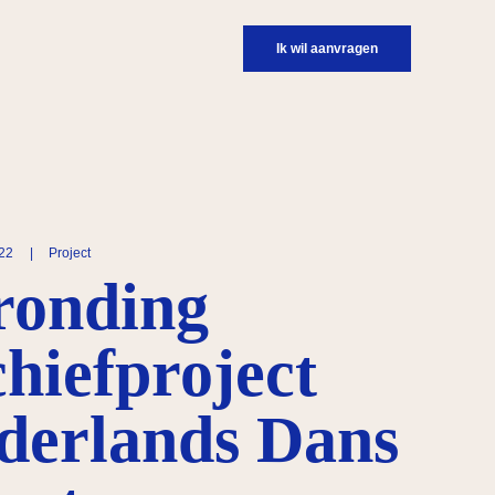
Ik wil aanvragen
022
|
Project
ronding
chiefproject
derlands Dans