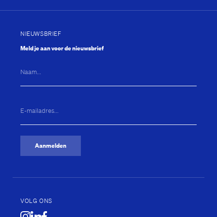
NIEUWSBRIEF
Meld je aan voor de nieuwsbrief
Naam...
E-
mailadres...
(Vereist)
Aanmelden
VOLG ONS
Badkuip