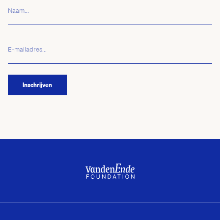
Naam...
E-
mailadres...
(Vereist)
Inschrijven