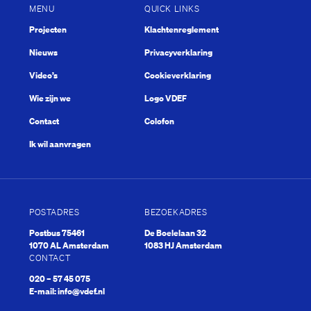
MENU
QUICK LINKS
Projecten
Klachtenreglement
Nieuws
Privacyverklaring
Video’s
Cookieverklaring
Wie zijn we
Logo VDEF
Contact
Colofon
Ik wil aanvragen
POSTADRES
BEZOEKADRES
Postbus 75461
De Boelelaan 32
1070 AL Amsterdam
1083 HJ Amsterdam
CONTACT
020 – 57 45 075
E-mail:
info@vdef.nl