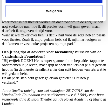
Efteling als performer.”
Hoe zie je je toekomst voor je?
Weigeren
“Hopelijk rond ik eind dit jaar mijn studie af. Ik zou het geweldig
vinden om daarna weer te gaan auditeren voor shows. Ik zou graag
weer meer in het theater werken en daar rondom in de zorg. Ik ben
nog zoekende naar hoe ik dit precies vorm wil gaan geven, maar
daar heb ik nog even de tijd voor.
Waar ik wel zeker over ben, is dat ik hart voor de zorg heb en passie
voor theater. Zoals ik altijd gedaan heb, zal ik mijn hart volgen en
dan komen er vast leuke projecten op mijn pad.”
Heb je nog tips of adviezen voor toekomstige bursalen van de
VandenEnde Foundation?
“Bij twijfel: DOEN! Het is super spannend om bepaalde stappen te
ondernemen in je leven, maar spijt hebben van iets dat je niet gedaan
hebt, is (in de meeste gevallen) erger dan spijt hebben van iets wat je
wél gedaan hebt.
En als je de stap hebt gezet: ga ervan genieten! Dat heb je
verdiend.”
Janne Snellen ontving voor het studiejaar 2017/2018 van de
VandenEnde Foundation een studiebeurs t.w.v. € 7.500,- voor haar
masteropleiding Musical Theatre aan de Royal Academy of Music in
Londen.