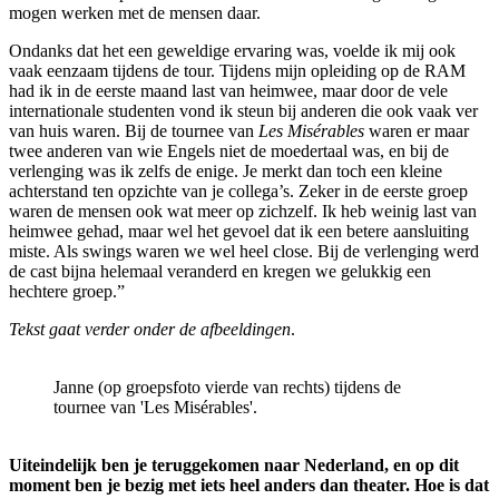
mogen werken met de mensen daar.
Ondanks dat het een geweldige ervaring was, voelde ik mij ook
vaak eenzaam tijdens de tour. Tijdens mijn opleiding op de RAM
had ik in de eerste maand last van heimwee, maar door de vele
internationale studenten vond ik steun bij anderen die ook vaak ver
van huis waren. Bij de tournee van
Les Misérables
waren er maar
twee anderen van wie Engels niet de moedertaal was, en bij de
verlenging was ik zelfs de enige. Je merkt dan toch een kleine
achterstand ten opzichte van je collega’s. Zeker in de eerste groep
waren de mensen ook wat meer op zichzelf. Ik heb weinig last van
heimwee gehad, maar wel het gevoel dat ik een betere aansluiting
miste. Als swings waren we wel heel close. Bij de verlenging werd
de cast bijna helemaal veranderd en kregen we gelukkig een
hechtere groep.”
Tekst gaat verder onder de afbeeldingen
.
Janne (op groepsfoto vierde van rechts) tijdens de
tournee van 'Les Misérables'.
Uiteindelijk ben je teruggekomen naar Nederland, en op dit
moment ben je bezig met iets heel anders dan theater. Hoe is dat