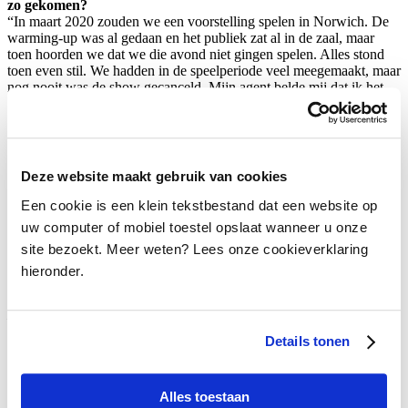
zo gekomen?
“In maart 2020 zouden we een voorstelling spelen in Norwich. De
warming-up was al gedaan en het publiek zat al in de zaal, maar
toen hoorden we dat we die avond niet gingen spelen. Alles stond
toen even stil. We hadden in de speelperiode veel meegemaakt, maar
nog nooit was de show gecanceld. Mijn agent belde mij dat ik het
land moest verlaten omdat de grenzen zouden gaan sluiten. Twee
dagen later ben ik vertrokken.
Eenmaal in Nederland wilde ik niets anders dan terug naar
Engeland, maar ik wilde in de tussentijd iets betekenen voor de
Deze website maakt gebruik van cookies
Nederlandse maatschappij in deze moeilijke periode. Tijdens mijn
bachelor aan Fontys werkte ik in de ouderenzorg, waardoor ik mij
Een cookie is een klein tekstbestand dat een website op
nu geroepen voelde om daarin weer iets te betekenen. Ik ging
uw computer of mobiel toestel opslaat wanneer u onze
werken op Covid afdelingen. Toen ik uiteindelijk een verlenging
site bezoekt. Meer weten? Lees onze cookieverklaring
aangeboden kreeg van
Les Misérables
, heb ik besloten deze niet te
tekenen. Ik realiseerde me dat ik mij meer thuis voel in Nederland
hieronder.
dan op tour in Engeland. Na negentien maanden touren kwam er
zodoende met terugwerkende kracht een einde aan mijn tijd in
Les
Misérables
.
Details tonen
Omdat ik, mede door Corona, toch op zoek was naar zekerheid, heb
ik besloten in deze periode een HBO-verpleegkunde opleiding te
gaan volgen. Ik werk nu in de GGZ in opleiding tot
verpleegkundige, en daarnaast geef ik zangles en werk ik in de
Alles toestaan