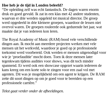
Hoe heb je de tijd in Londen beleefd?
“De opleiding zelf was echt fantastisch. De dagen waren enorm
druk en goed gevuld. Ik zat in een klas met 42 andere studenten,
waarvan er drie werden opgeleid tot musical director. De groep
werd opgedeeld in drie kleinere groepen, waardoor de lessen niet
overvol waren. De groepen rouleerde ook gedurende het jaar, wat
maakte dat je van iedereen kon leren.
The Royal Academy of Music (RAM) bood vele verschillende
dingen aan. Ik mocht aan meerdere projecten werken met vele
mensen uit het werkveld, waardoor je goed op je professionele
toekomst werd voorbereid. Ook werden er mensen uitgenodigd voor
wie je ‘proefauditie’ mocht doen. Toen ik deze mensen later
tegenkwam tijdens audities voor shows, was dit toch minder
spannend. Er werd ook een showcase opgezet waarin iedereen de
kans kreeg om een korte solo te zingen voor een zaal vol met
agenten. Dit was je mogelijkheid om een agent te krijgen. De RAM
zette dit soort dingen op om je goed voor te bereiden op een
professionele carrière.”
Tekst gaat verder onder de afbeeldingen.