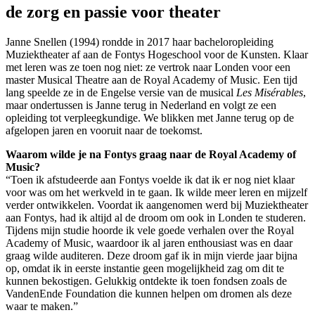
de zorg en passie voor theater
Janne Snellen (1994) rondde in 2017 haar bacheloropleiding
Muziektheater af aan de Fontys Hogeschool voor de Kunsten. Klaar
met leren was ze toen nog niet: ze vertrok naar Londen voor een
master Musical Theatre aan de Royal Academy of Music. Een tijd
lang speelde ze in de Engelse versie van de musical
Les Misérables
,
maar ondertussen is Janne terug in Nederland en volgt ze een
opleiding tot verpleegkundige. We blikken met Janne terug op de
afgelopen jaren en vooruit naar de toekomst.
Waarom wilde je na Fontys graag naar de Royal Academy of
Music?
“Toen ik afstudeerde aan Fontys voelde ik dat ik er nog niet klaar
voor was om het werkveld in te gaan. Ik wilde meer leren en mijzelf
verder ontwikkelen. Voordat ik aangenomen werd bij Muziektheater
aan Fontys, had ik altijd al de droom om ook in Londen te studeren.
Tijdens mijn studie hoorde ik vele goede verhalen over the Royal
Academy of Music, waardoor ik al jaren enthousiast was en daar
graag wilde auditeren. Deze droom gaf ik in mijn vierde jaar bijna
op, omdat ik in eerste instantie geen mogelijkheid zag om dit te
kunnen bekostigen. Gelukkig ontdekte ik toen fondsen zoals de
VandenEnde Foundation die kunnen helpen om dromen als deze
waar te maken.”