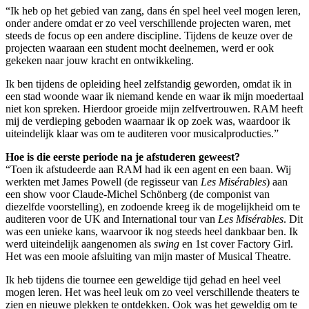
“Ik heb op het gebied van zang, dans én spel heel veel mogen leren,
onder andere omdat er zo veel verschillende projecten waren, met
steeds de focus op een andere discipline. Tijdens de keuze over de
projecten waaraan een student mocht deelnemen, werd er ook
gekeken naar jouw kracht en ontwikkeling.
Ik ben tijdens de opleiding heel zelfstandig geworden, omdat ik in
een stad woonde waar ik niemand kende en waar ik mijn moedertaal
niet kon spreken. Hierdoor groeide mijn zelfvertrouwen. RAM heeft
mij de verdieping geboden waarnaar ik op zoek was, waardoor ik
uiteindelijk klaar was om te auditeren voor musicalproducties.”
Hoe is die eerste periode na je afstuderen geweest?
“Toen ik afstudeerde aan RAM had ik een agent en een baan. Wij
werkten met James Powell (de regisseur van
Les Misérables
) aan
een show voor Claude-Michel Schönberg (de componist van
diezelfde voorstelling), en zodoende kreeg ik de mogelijkheid om te
auditeren voor de UK and International tour van
Les Misérables
. Dit
was een unieke kans, waarvoor ik nog steeds heel dankbaar ben. Ik
werd uiteindelijk aangenomen als
swing
en 1st cover Factory Girl.
Het was een mooie afsluiting van mijn master of Musical Theatre.
Ik heb tijdens die tournee een geweldige tijd gehad en heel veel
mogen leren. Het was heel leuk om zo veel verschillende theaters te
zien en nieuwe plekken te ontdekken. Ook was het geweldig om te