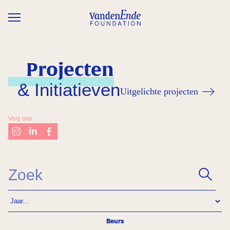
Overslaan en naar de inhoud gaan
Projecten
& Initiatieven
Uitgelichte projecten
Volg ons
Beurs