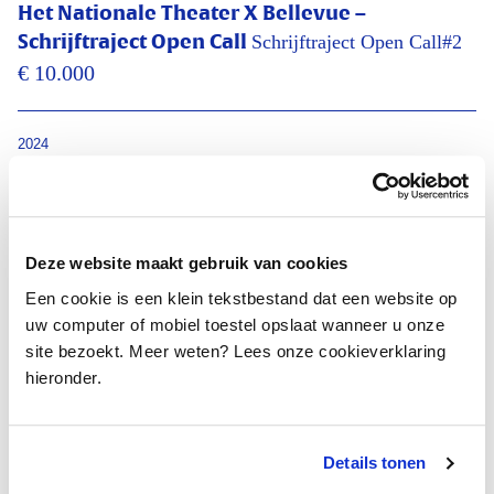
Het Nationale Theater X Bellevue –
Schrijftraject Open Call#2
Schrijftraject Open Call
€ 10.000
2024
Beurs
Foundation Amsterdam HipHop Center –
Ontwikkelingstraject
Catoo Lustig
€ 10.000
Deze website maakt gebruik van cookies
Een cookie is een klein tekstbestand dat een website op
2024
uw computer of mobiel toestel opslaat wanneer u onze
Project
site bezoekt. Meer weten? Lees onze cookieverklaring
Fotoboek 'Homo Mobilis'
Martin Roemers
hieronder.
€ 10.000
Details tonen