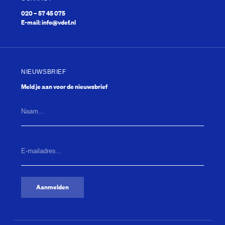
Kwis
020 – 57 45 075
E-mail:
info@vdef.nl
NIEUWSBRIEF
Meld je aan voor de nieuwsbrief
Naam...
What’s next?
E-
mailadres...
(Vereist)
Aanmelden