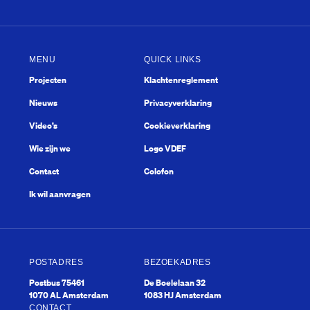
MENU
QUICK LINKS
Projecten
Klachtenreglement
Nieuws
Privacyverklaring
Video’s
Cookieverklaring
Wie zijn we
Logo VDEF
Contact
Colofon
Mary Dresselhuys Prijs
Ik wil aanvragen
POSTADRES
BEZOEKADRES
Postbus 75461
De Boelelaan 32
1070 AL Amsterdam
1083 HJ Amsterdam
CONTACT